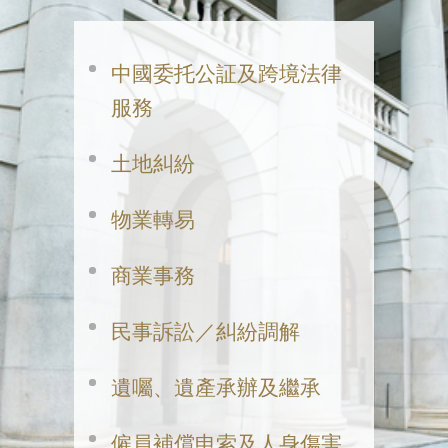
中國委托公証及跨境法律
服務
土地糾紛
物業轉易
商業事務
民事訴訟／糾紛調解
遺囑、遺產承辦及繼承
僱員補償申索及人身傷害