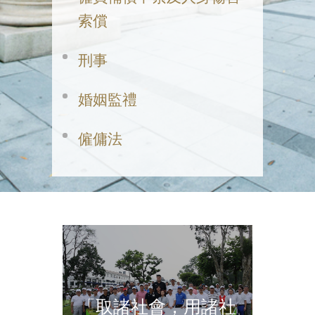
索償
刑事
婚姻監禮
僱傭法
「取諸社會，用諸社