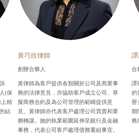
黃巧欣律師
譚
創辦合夥人
合
訴
黃律師為客戶提供各類關於公司及商業事
譚
人(保
務的法律意見，亦協助客戶成立公司、草
的
加上精
擬商務合約及為公司管理的範疇提供意
譽
的結
見。黃律師亦代表客戶處理公司買賣和業
期
務轉讓。她的執業範圍延伸至銀行及金融
務
事務，代表公司客戶處理債務重組事宜。