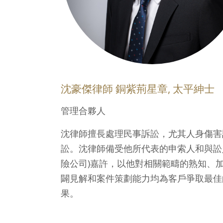
沈豪傑律師 銅紫荊星章, 太平紳士
管理合夥人
沈律師擅長處理民事訴訟，尤其人身傷害
訟。沈律師備受他所代表的申索人和與訟
險公司)嘉許，以他對相關範疇的熟知、
闢見解和案件策劃能力均為客戶爭取最佳
果。