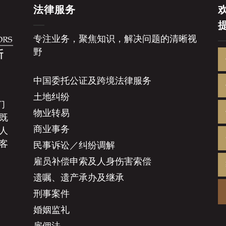
法律服务
专注业务，聚焦知识，解决问题的清晰视
野
中国委托公证及跨境法律服务
土地纠纷
们
物业转易
既
商业事务
人
客
民事诉讼／纠纷调解
雇员补偿申索及人身伤害索偿
遗嘱、遗产承办及继承
刑事案件
婚姻监礼
雇佣法